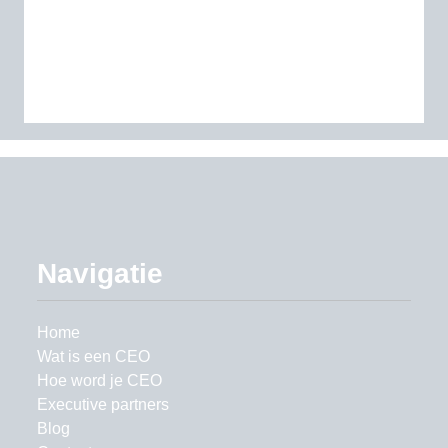
Navigatie
Home
Wat is een CEO
Hoe word je CEO
Executive partners
Blog